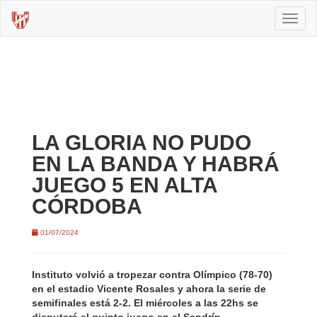
Toggl
naviga
LA GLORIA NO PUDO
EN LA BANDA Y HABRÁ
JUEGO 5 EN ALTA
CÓRDOBA
01/07/2024
Instituto volvió a tropezar contra Olímpico (78-70)
en el estadio Vicente Rosales y ahora la serie de
semifinales está 2-2. El miércoles a las 22hs se