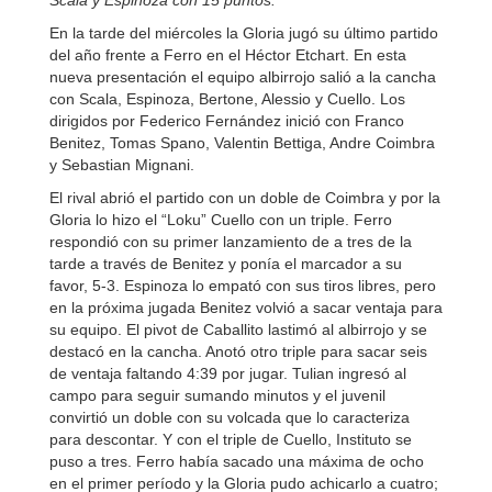
Scala y Espinoza con 15 puntos.
En la tarde del miércoles la Gloria jugó su último partido
del año frente a Ferro en el Héctor Etchart. En esta
nueva presentación el equipo albirrojo salió a la cancha
con Scala, Espinoza, Bertone, Alessio y Cuello. Los
dirigidos por Federico Fernández inició con Franco
Benitez, Tomas Spano, Valentin Bettiga, Andre Coimbra
y Sebastian Mignani.
El rival abrió el partido con un doble de Coimbra y por la
Gloria lo hizo el “Loku” Cuello con un triple. Ferro
respondió con su primer lanzamiento de a tres de la
tarde a través de Benitez y ponía el marcador a su
favor, 5-3. Espinoza lo empató con sus tiros libres, pero
en la próxima jugada Benitez volvió a sacar ventaja para
su equipo. El pivot de Caballito lastimó al albirrojo y se
destacó en la cancha. Anotó otro triple para sacar seis
de ventaja faltando 4:39 por jugar. Tulian ingresó al
campo para seguir sumando minutos y el juvenil
convirtió un doble con su volcada que lo caracteriza
para descontar. Y con el triple de Cuello, Instituto se
puso a tres. Ferro había sacado una máxima de ocho
en el primer período y la Gloria pudo achicarlo a cuatro;