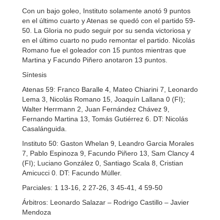
Con un bajo goleo, Instituto solamente anotó 9 puntos
en el último cuarto y Atenas se quedó con el partido 59-
50. La Gloria no pudo seguir por su senda victoriosa y
en el último cuarto no pudo remontar el partido. Nicolás
Romano fue el goleador con 15 puntos mientras que
Martina y Facundo Piñero anotaron 13 puntos.
Síntesis
Atenas 59: Franco Baralle 4, Mateo Chiarini 7, Leonardo
Lema 3, Nicolás Romano 15, Joaquín Lallana 0 (FI);
Walter Herrmann 2, Juan Fernández Chávez 9,
Fernando Martina 13, Tomás Gutiérrez 6. DT: Nicolás
Casalánguida.
Instituto 50: Gaston Whelan 9, Leandro Garcia Morales
7, Pablo Espinoza 9, Facundo Piñero 13, Sam Clancy 4
(FI); Luciano González 0, Santiago Scala 8, Cristian
Amicucci 0. DT: Facundo Müller.
Parciales: 1 13-16, 2 27-26, 3 45-41, 4 59-50
Árbitros: Leonardo Salazar – Rodrigo Castillo – Javier
Mendoza