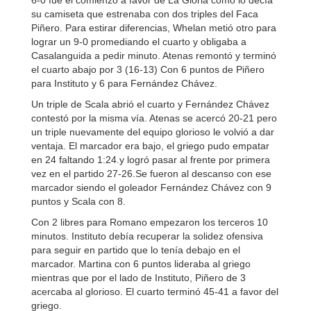
6-0 fue el comienzo a favor de La Gloria como lo decía
su camiseta que estrenaba con dos triples del Faca
Piñero. Para estirar diferencias, Whelan metió otro para
lograr un 9-0 promediando el cuarto y obligaba a
Casalanguida a pedir minuto. Atenas remontó y terminó
el cuarto abajo por 3 (16-13) Con 6 puntos de Piñero
para Instituto y 6 para Fernández Chávez.
Un triple de Scala abrió el cuarto y Fernández Chávez
contestó por la misma vía. Atenas se acercó 20-21 pero
un triple nuevamente del equipo glorioso le volvió a dar
ventaja. El marcador era bajo, el griego pudo empatar
en 24 faltando 1:24.y logró pasar al frente por primera
vez en el partido 27-26.Se fueron al descanso con ese
marcador siendo el goleador Fernández Chávez con 9
puntos y Scala con 8.
Con 2 libres para Romano empezaron los terceros 10
minutos. Instituto debía recuperar la solidez ofensiva
para seguir en partido que lo tenía debajo en el
marcador. Martina con 6 puntos lideraba al griego
mientras que por el lado de Instituto, Piñero de 3
acercaba al glorioso. El cuarto terminó 45-41 a favor del
griego.