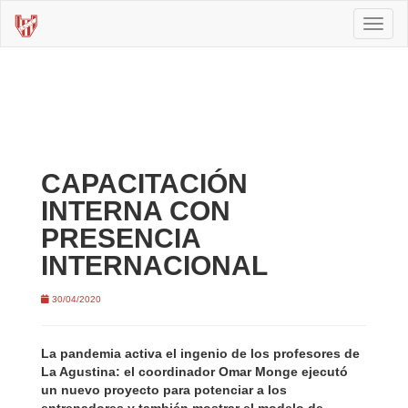
Toggl
naviga
CAPACITACIÓN
INTERNA CON
PRESENCIA
INTERNACIONAL
30/04/2020
La pandemia activa el ingenio de los profesores de
La Agustina: el coordinador Omar Monge ejecutó
un nuevo proyecto para potenciar a los