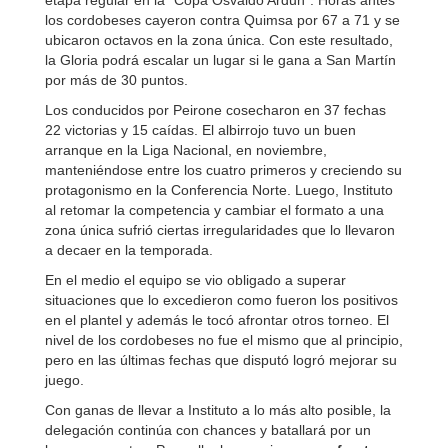
etapa regular en la “Copa Osvaldo Arduh”. Horas antes
los cordobeses cayeron contra Quimsa por 67 a 71 y se
ubicaron octavos en la zona única. Con este resultado,
la Gloria podrá escalar un lugar si le gana a San Martín
por más de 30 puntos.
Los conducidos por Peirone cosecharon en 37 fechas
22 victorias y 15 caídas. El albirrojo tuvo un buen
arranque en la Liga Nacional, en noviembre,
manteniéndose entre los cuatro primeros y creciendo su
protagonismo en la Conferencia Norte. Luego, Instituto
al retomar la competencia y cambiar el formato a una
zona única sufrió ciertas irregularidades que lo llevaron
a decaer en la temporada.
En el medio el equipo se vio obligado a superar
situaciones que lo excedieron como fueron los positivos
en el plantel y además le tocó afrontar otros torneo. El
nivel de los cordobeses no fue el mismo que al principio,
pero en las últimas fechas que disputó logró mejorar su
juego.
Con ganas de llevar a Instituto a lo más alto posible, la
delegación continúa con chances y batallará por un