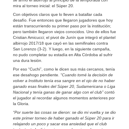
se armó el albirrojo al principio de la temporada con
mira al torneo inicial: el Súper 20.
Con objetivos claros que lo lleven a batallar cada
desafío. Fue entonces que llegaron jugadores que hoy
están transcurriendo su primer paso por la institución;
pero también llegaron viejos conocidos. Uno de ellos fue
Cristian Amicucci; el pivot de Junín que integró el plantel
albirrojo 2017/18 que cayó en las semifinales contra
San Lorenzo (3-2). Y luego, en la siguiente campaña,
no pudo completar su estadía en Alta Córdoba al sufrir
una dura lesión.
Por eso “Cuchi”, como le dicen sus más cercanos, tenía
ese desahogo pendiente.
“Cuando tomé la decisión de
volver a Instituto tenía esa sangre en el ojo de no haber
ganado esas finales del Súper 20, Sudamericana o Liga
Nacional y tenía ganas de ganar algo con el club”
contó
el jugador al recordar algunos momentos anteriores por
la Gloria.
“Por suerte las cosas se dieron: se dio mi vuelta y se dio
este primer torneo de haber ganado el Súper 20 para ir
relajando un poco y sacar esa ansiedad que el club