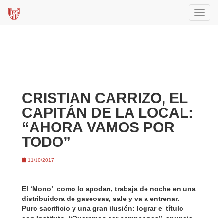
Toggl
naviga
CRISTIAN CARRIZO, EL
CAPITÁN DE LA LOCAL:
“AHORA VAMOS POR
TODO”
11/10/2017
El ‘Mono’, como lo apodan, trabaja de noche en una
distribuidora de gaseosas, sale y va a entrenar.
Puro sacrificio y una gran ilusión: lograr el título