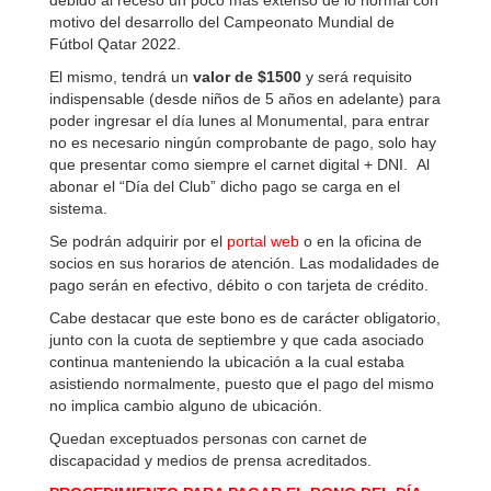
debido al receso un poco más extenso de lo normal con
motivo del desarrollo del Campeonato Mundial de
Fútbol Qatar 2022.
El mismo, tendrá un
valor de $1500
y será requisito
indispensable (desde niños de 5 años en adelante) para
poder ingresar el día lunes al Monumental, para entrar
n
o es necesario ningún comprobante de pago, solo hay
que presentar
como siempre el carnet digital + DNI.
Al
abonar el “Día del Club” dicho pago se carga en el
sistema.
Se podrán adquirir por el
portal web
o en la oficina de
socios en sus horarios de atención. Las modalidades de
pago serán en efectivo, débito o con tarjeta de crédito.
Cabe destacar que este bono es de carácter obligatorio,
junto con la cuota de septiembre y que cada asociado
continua manteniendo la ubicación a la cual estaba
asistiendo normalmente, puesto que el pago del mismo
no implica cambio alguno de ubicación.
Quedan exceptuados personas con carnet de
discapacidad y medios de prensa acreditados.