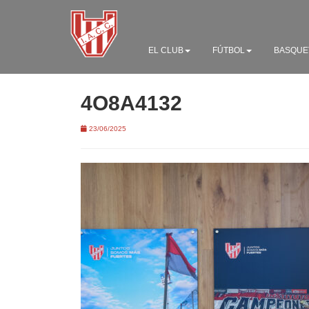
EL CLUB
FÚTBOL
BASQUE
4O8A4132
23/06/2025