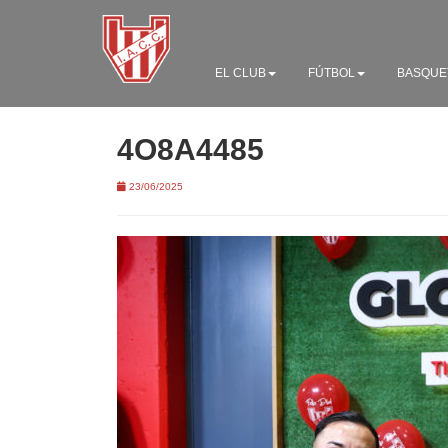
EL CLUB
FÚTBOL
BASQUE
4O8A4485
23/06/2025