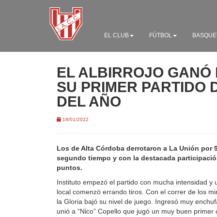
EL CLUB
FÚTBOL
BASQUE
EL ALBIRROJO GANÓ
SU PRIMER PARTIDO D
DEL AÑO
18/01/2022
Los de Alta Córdoba derrotaron a La Unión por 9
segundo tiempo y con la destacada participació
puntos.
Instituto empezó el partido con mucha intensidad y u
local comenzó errando tiros. Con el correr de los m
la Gloria bajó su nivel de juego. Ingresó muy enchu
unió a “Nico” Copello que jugó un muy buen primer c