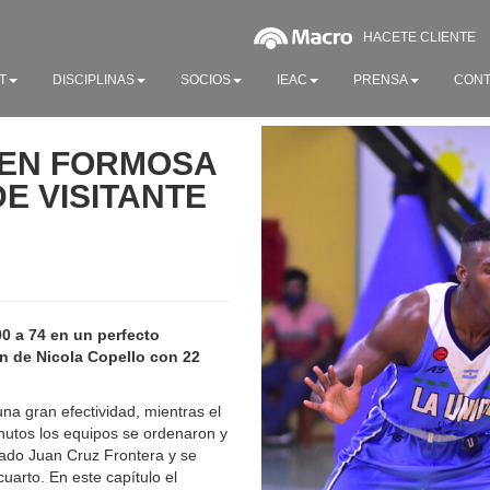
HACETE CLIENTE
T
DISCIPLINAS
SOCIOS
IEAC
PRENSA
CONT
 EN FORMOSA
E VISITANTE
0 a 74 en un perfecto
n de Nicola Copello con 22
na gran efectividad, mientras el
inutos los equipos se ordenaron y
fado Juan Cruz Frontera y se
uarto. En este capítulo el