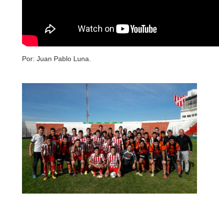
Por: Juan Pablo Luna.