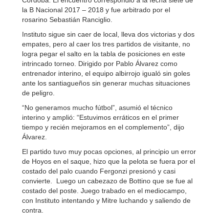
Córdoba. El encuentro correspondió a la fecha siete de
la B Nacional 2017 – 2018 y fue arbitrado por el
rosarino Sebastián Ranciglio.
Instituto sigue sin caer de local, lleva dos victorias y dos
empates, pero al caer los tres partidos de visitante, no
logra pegar el salto en la tabla de posiciones en este
intrincado torneo. Dirigido por Pablo Álvarez como
entrenador interino, el equipo albirrojo igualó sin goles
ante los santiagueños sin generar muchas situaciones
de peligro.
“No generamos mucho fútbol”, asumió el técnico
interino y amplió: “Estuvimos erráticos en el primer
tiempo y recién mejoramos en el complemento”, dijo
Álvarez.
El partido tuvo muy pocas opciones, al principio un error
de Hoyos en el saque, hizo que la pelota se fuera por el
costado del palo cuando Fergonzi presionó y casi
convierte. Luego un cabezazo de Bottino que se fue al
costado del poste. Juego trabado en el mediocampo,
con Instituto intentando y Mitre luchando y saliendo de
contra.