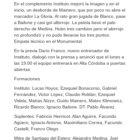
En el complemento Instituto mejoró la imagen y en el
inicio, un desborde de Mainero, que por poco no abre el
marcador La Gloria. Al rato gran jugada de Blanco, pase
a Bailone y casi gol albirrojo. La pelota besó el palo
derecho de Medina. Hubo tres cambios pero el abirrojo
no profundizó y no pudo llevarse los tres puntos.
Empate técnico en el Monumental.
En la previa Darío Franco, nuevo entrenador de
Instituto, dialogó con la prensa y anunció que el lunes a
las 19.00 el equipo entrenará en Alta Córdoba a puertas
abiertas.
Formaciones
Instituto: Lucas Hoyos; Ezequiel Bonacorso, Gabriel
Fernández, Victor López, Claudio Roldán; Ezequiel
Videla, Matías Nizzo; Guido Mainero, Mateo Klimowicz,
Ricardo Blanco; Ignacio Bailone. DT: Pablo Álvarez.
Suplentes: Fabricio Henricot, Alan Aguirre, Facundo
Agüero, Ignacio Antonio, Maximiliano Correa, Facundo
Castelli, Franco Olego.
Mitre de Santiago del Estero: Alejandro Medina; Joel