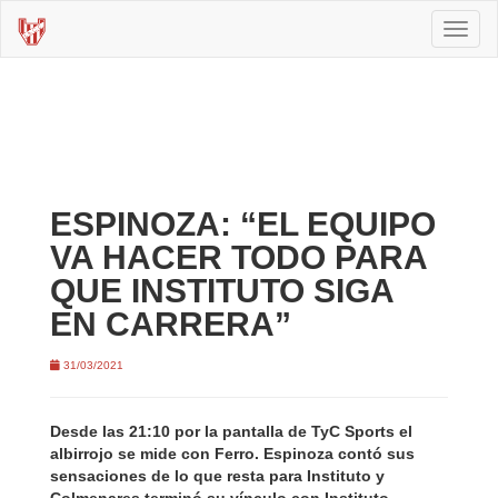
Toggl
naviga
ESPINOZA: “EL EQUIPO
VA HACER TODO PARA
QUE INSTITUTO SIGA
EN CARRERA”
31/03/2021
Desde las 21:10 por la pantalla de TyC Sports el
albirrojo se mide con Ferro. Espinoza contó sus
sensaciones de lo que resta para Instituto y