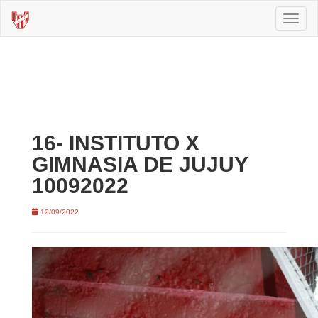
Toggl
naviga
16- INSTITUTO X
GIMNASIA DE JUJUY
10092022
12/09/2022