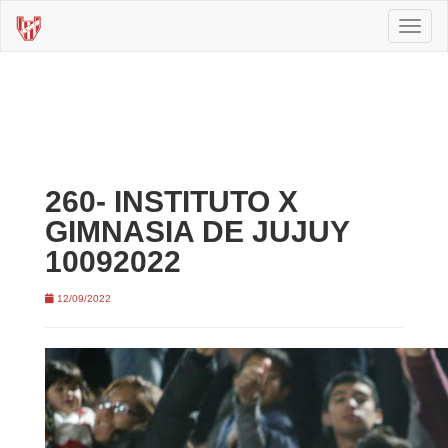
Toggl
naviga
260- INSTITUTO X
GIMNASIA DE JUJUY
10092022
12/09/2022