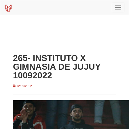
Toggl
naviga
265- INSTITUTO X
GIMNASIA DE JUJUY
10092022
12/09/2022