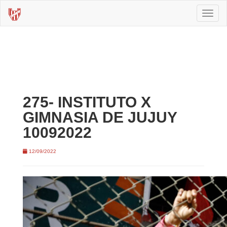
Toggl
naviga
275- INSTITUTO X
GIMNASIA DE JUJUY
10092022
12/09/2022