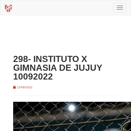
Toggl
naviga
298- INSTITUTO X
GIMNASIA DE JUJUY
10092022
12/09/2022