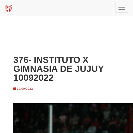
Toggl
naviga
376- INSTITUTO X
GIMNASIA DE JUJUY
10092022
12/09/2022