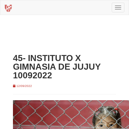
Toggl
naviga
45- INSTITUTO X
GIMNASIA DE JUJUY
10092022
12/09/2022