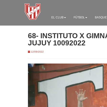
EL CLUB
FÚTBOL
BASQUE
68- INSTITUTO X GIMN
JUJUY 10092022
12/09/2022