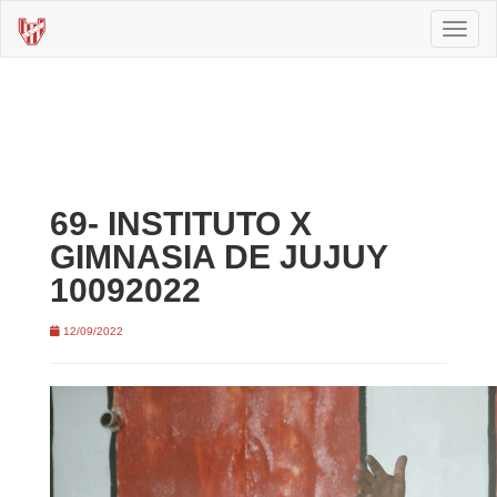
Toggl
naviga
69- INSTITUTO X
GIMNASIA DE JUJUY
10092022
12/09/2022