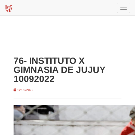
Toggl
naviga
76- INSTITUTO X
GIMNASIA DE JUJUY
10092022
12/09/2022