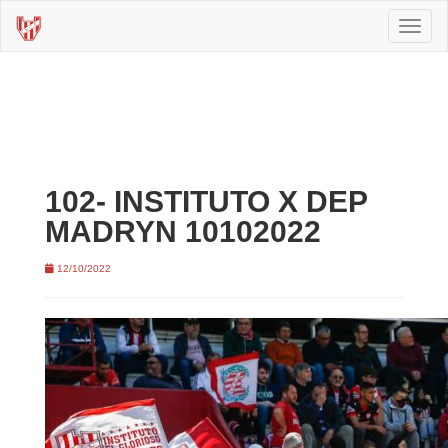
Toggl
naviga
102- INSTITUTO X DEP
MADRYN 10102022
12/10/2022