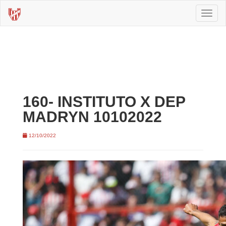
Toggl
naviga
160- INSTITUTO X DEP
MADRYN 10102022
12/10/2022