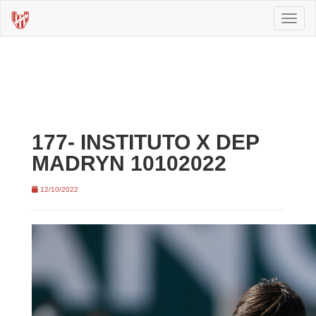
Toggl
naviga
177- INSTITUTO X DEP
MADRYN 10102022
12/10/2022