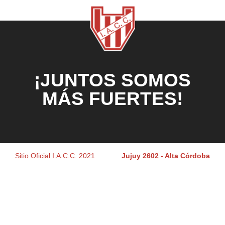
¡JUNTOS SOMOS
MÁS FUERTES!
Sitio Oficial I.A.C.C. 2021
Jujuy 2602 - Alta Córdoba