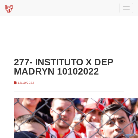
Toggl
naviga
277- INSTITUTO X DEP
MADRYN 10102022
12/10/2022