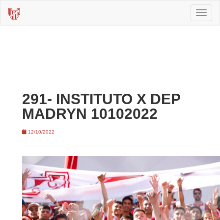
Toggl
naviga
291- INSTITUTO X DEP
MADRYN 10102022
12/10/2022