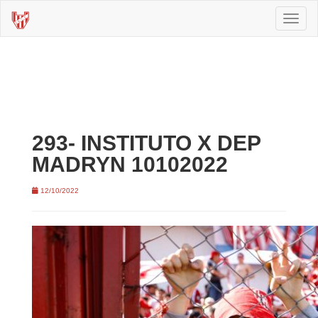
Toggl
naviga
293- INSTITUTO X DEP
MADRYN 10102022
12/10/2022