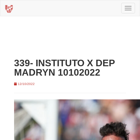
Toggl
naviga
339- INSTITUTO X DEP
MADRYN 10102022
12/10/2022