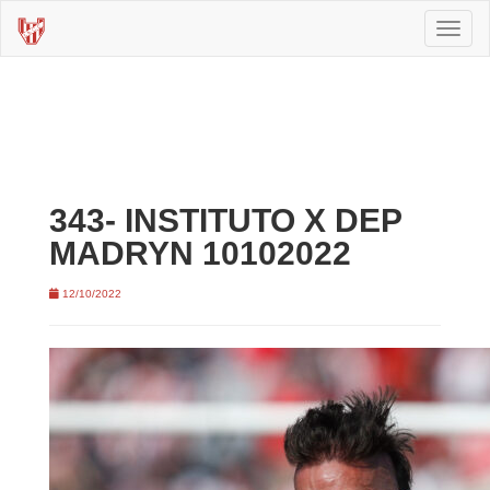
Toggl
naviga
343- INSTITUTO X DEP
MADRYN 10102022
12/10/2022