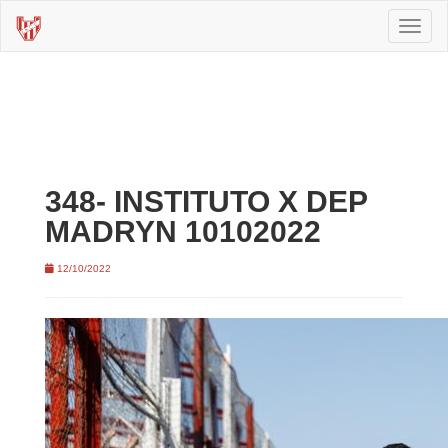
Toggl
naviga
348- INSTITUTO X DEP
MADRYN 10102022
12/10/2022