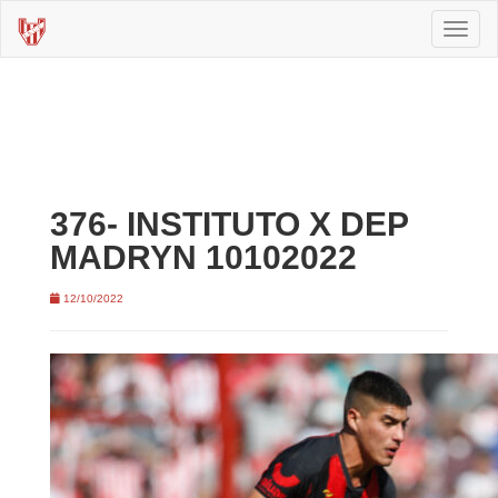
Toggl
naviga
376- INSTITUTO X DEP
MADRYN 10102022
12/10/2022