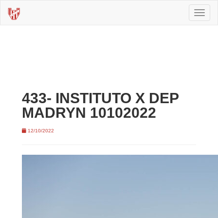
Toggl
naviga
433- INSTITUTO X DEP
MADRYN 10102022
12/10/2022