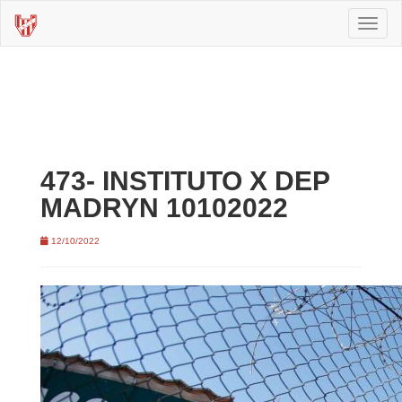
Toggl
naviga
473- INSTITUTO X DEP
MADRYN 10102022
12/10/2022