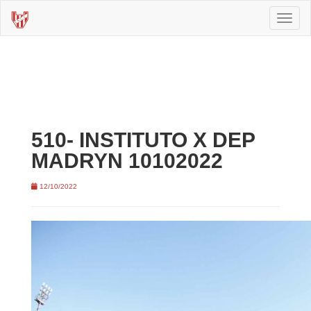
Toggl
naviga
510- INSTITUTO X DEP
MADRYN 10102022
12/10/2022