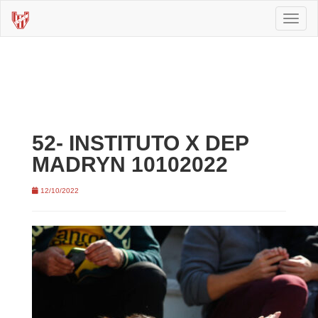
Toggl
naviga
52- INSTITUTO X DEP
MADRYN 10102022
12/10/2022