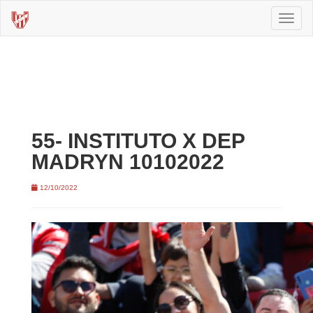
Toggl
naviga
55- INSTITUTO X DEP
MADRYN 10102022
12/10/2022