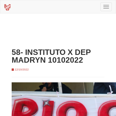
Toggl
naviga
58- INSTITUTO X DEP
MADRYN 10102022
12/10/2022