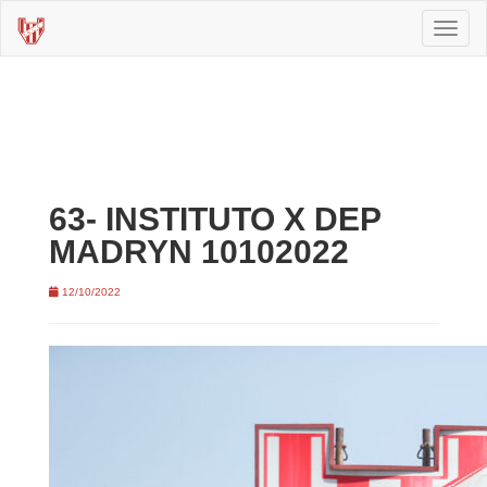
Toggl
naviga
63- INSTITUTO X DEP
MADRYN 10102022
12/10/2022