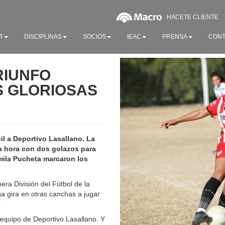
HACETE CLIENTE
T
DISCIPLINAS
SOCIOS
IEAC
PRENSA
CONT
RIUNFO
S GLORIOSAS
il a Deportivo Lasallano. La
la hora con dos golazos para
mila Pucheta marcaron los
era División del Fútbol de la
ga gira en otras canchas a jugar
.
 equipo de Deportivo Lasallano. Y