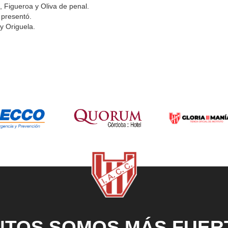
i, Figueroa y Oliva de penal.
e presentó.
y Origuela.
NTOS SOMOS MÁS FUER