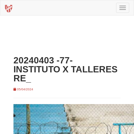
Toggl
naviga
20240403 -77-
INSTITUTO X TALLERES
RE_
05/04/2024