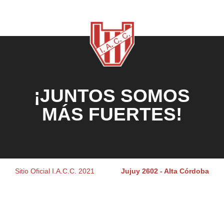
¡JUNTOS SOMOS
MÁS FUERTES!
Sitio Oficial I.A.C.C. 2021
Jujuy 2602 - Alta Córdoba