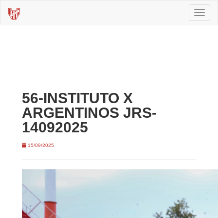
Toggl
naviga
56-INSTITUTO X
ARGENTINOS JRS-
14092025
15/09/2025