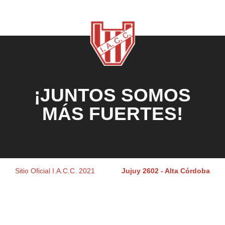
¡JUNTOS SOMOS
MÁS FUERTES!
Sitio Oficial I.A.C.C. 2021
Jujuy 2602 - Alta Córdoba