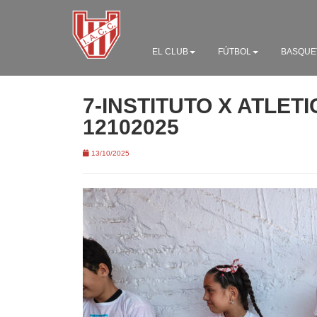
EL CLUB
FÚTBOL
BASQUE
7-INSTITUTO X ATLET
12102025
13/10/2025