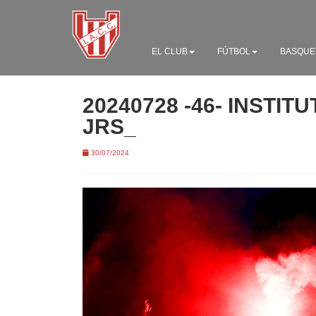
EL CLUB
FÚTBOL
BASQUE
20240728 -46- INSTIT
JRS_
30/07/2024