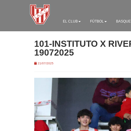
EL CLUB
FÚTBOL
BASQUE
101-INSTITUTO X RIV
19072025
21/07/2025