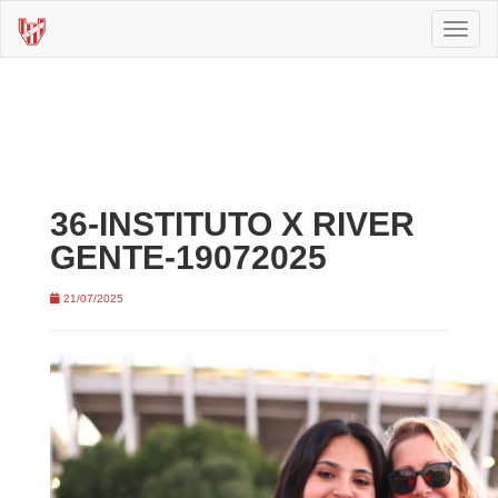
Toggl
naviga
36-INSTITUTO X RIVER
GENTE-19072025
21/07/2025